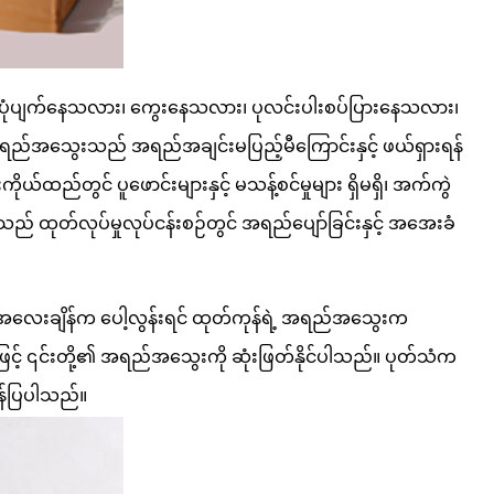
သည် ပုံပျက်နေသလား၊ ကွေးနေသလား၊ ပုလင်းပါးစပ်ပြားနေသလား၊
၏အရည်အသွေးသည် အရည်အချင်းမပြည့်မီကြောင်းနှင့် ဖယ်ရှားရန်
ထည်တွင် ပူဖောင်းများနှင့် မသန့်စင်မှုများ ရှိမရှိ၊ အက်ကွဲ
သည် ထုတ်လုပ်မှုလုပ်ငန်းစဉ်တွင် အရည်ပျော်ခြင်းနှင့် အအေးခံ
း၊ အလေးချိန်က ပေါ့လွန်းရင် ထုတ်ကုန်ရဲ့ အရည်အသွေးက
းဖြင့် ၎င်းတို့၏ အရည်အသွေးကို ဆုံးဖြတ်နိုင်ပါသည်။ ပုတ်သံက
ှန်ပြပါသည်။