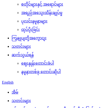
စတိုင်များနှင့် အရောင်များ
အရည်အသွေးထိန်းချုပ်မှု
ပုလင်းနမူနာများ
ထုပ်ပိုးခြင်း
ကြှနျုပျတို့အကွောငျး
သတင်းများ
ဆက်သွယ်ရန်
ဈေးနှုန်းတောင်းခံပါ
နမူနာတစ်ခု တောင်းဆိုပါ
English
အိမ်
သတင်းများ