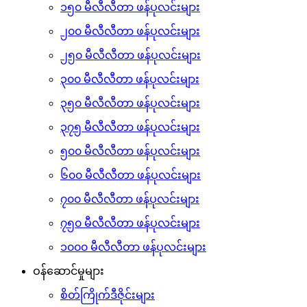
၁၅၀ မီလီလီတာ ဖန်ပုလင်းများ
၂၀၀ မီလီလီတာ ဖန်ပုလင်းများ
၂၅၀ မီလီလီတာ ဖန်ပုလင်းများ
၃၀၀ မီလီလီတာ ဖန်ပုလင်းများ
၃၅၀ မီလီလီတာ ဖန်ပုလင်းများ
၃၇၅ မီလီလီတာ ဖန်ပုလင်းများ
၅၀၀ မီလီလီတာ ဖန်ပုလင်းများ
၆၀၀ မီလီလီတာ ဖန်ပုလင်းများ
၇၀၀ မီလီလီတာ ဖန်ပုလင်းများ
၇၅၀ မီလီလီတာ ဖန်ပုလင်းများ
၁၀၀၀ မီလီလီတာ ဖန်ပုလင်းများ
ဝန်ဆောင်မှုများ
စိတ်ကြိုက်ဒီဇိုင်းများ