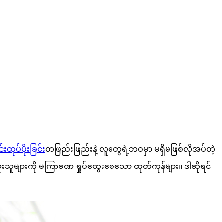
်းထုပ်ပိုးခြင်း
တဖြည်းဖြည်းနဲ့ လူတွေရဲ့ဘဝမှာ မရှိမဖြစ်လိုအပ်တဲ့
သုံးသူများကို မကြာခဏ ရှုပ်ထွေးစေသော ထုတ်ကုန်များ။ ဒါဆိုရင်