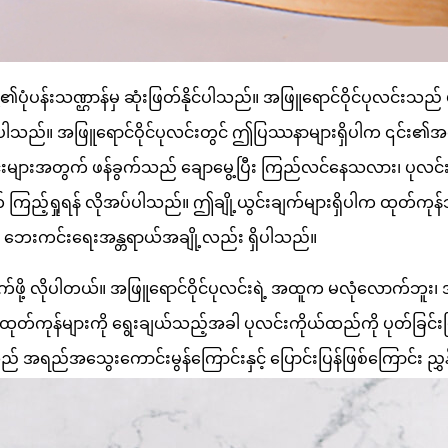
၏ပုံပန်းသဏ္ဌာန်မှ ဆုံးဖြတ်နိုင်ပါသည်။ အဖြူရောင်ဝိုင်ပုလင်း
ုနိုင်ပါသည်။ အဖြူရောင်ဝိုင်ပုလင်းတွင် ဤပြဿနာများရှိပါက ၎င်း
်းများအတွက် ဖန်ခွက်သည် ချောမွေ့ပြီး ကြည်လင်နေသလား၊ ပုလင်းကိုယ်
က် ကြည့်ရှုရန် လိုအပ်ပါသည်။ ဤချို့ယွင်းချက်များရှိပါက ထုတ်ကုန်
ြီး ဘေးကင်းရေးအန္တရာယ်အချို့လည်း ရှိပါသည်။
ိုက်ဖို့ လိုပါတယ်။ အဖြူရောင်ဝိုင်ပုလင်းရဲ့ အထူက မလုံလောက်ဘူ
င်းထုတ်ကုန်များကို ရွေးချယ်သည့်အခါ ပုလင်းကိုယ်ထည်ကို ပုတ်ခြင်
 အရည်အသွေးကောင်းမွန်ကြောင်းနှင့် ပြောင်းပြန်ဖြစ်ကြောင်း ညွ