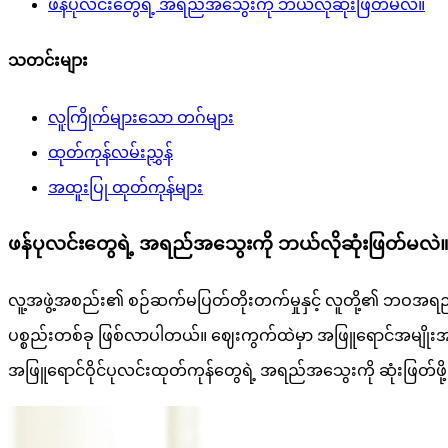
ဖန်ပုလင်းတွေရဲ့ အရည်အသွေးကို ဘယ်လိုဆုံးဖြတ်မလဲ။
သတင်းများ
လူကြိုက်များသော တဂ်များ
ထုတ်ကုန်လမ်းညွှန်
အထူးပြု ထုတ်ကုန်များ
ဖန်ပုလင်းတွေရဲ့ အရည်အသွေးကို ဘယ်လိုဆုံးဖြတ်မလဲ
လူ့အဖွဲ့အစည်း၏ စဉ်ဆက်မပြတ်တိုးတက်မှုနှင့် လူတို့၏ ဘဝအရည
ပစ္စည်းတစ်ခု ဖြစ်လာပါတယ်။ ဈေးကွက်ထဲမှာ အဖြူရောင်အမျိုးအ
အဖြူရောင်ဝိုင်ပုလင်းထုတ်ကုန်တွေရဲ့ အရည်အသွေးကို ဆုံးဖြတ်ဖို့ 