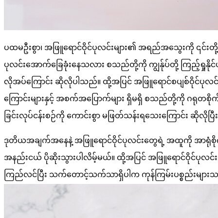
ပထမဦးစွာ၊ အဖြူရောင်ဝိုင်ပုလင်းများ၏ အရည်အသွေးကို ၎င်းတို့
ပုလင်းအောက်ခြေခုံးနေသလား စသည်တို့ကို ကျွန်ုပ်တို့ ကြည့်ရှ
လိုအပ်ကြောင်း ဆိုလိုပါသည်။ ထို့အပြင် အဖြူရောင်စပျစ်ဝိုင်ပုလင
ကြောင်းများနှင့် အစက်အပြောက်များ ရှိမရှိ စသည်တို့ကို ဂရုတစို
ခြင်းလုပ်ငန်းစဉ်ကို ကောင်းစွာ မဖြတ်သန်းရသေးကြောင်း ဆိုလိုပ
ဒုတိယအချက်အနေနဲ့ အဖြူရောင်ဝိုင်ပုလင်းတွေရဲ့ အထူကို အာရုံစ
အနည်းငယ် ပိုဆိုးသွားပါလိမ့်မယ်။ ထို့အပြင် အဖြူရောင်ဝိုင်ပုလ
ကြည်လင်ပြီး သက်တောင့်သက်သာရှိပါက ကုန်ကြမ်းပစ္စည်းများသည်