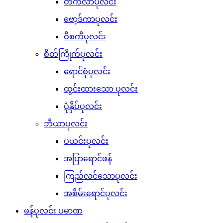
တကီလာပုလင်း
ဗော့ဒ်ကာပုလင်း
ဝီစကီပုလင်း
စိတ်ကြိုက်ပုလင်း
ရောင်စုံပုလင်း
ထွင်းထားသော ပုလင်း
ပုံနှိပ်ပုလင်း
ဘီယာပုလင်း
ပယင်းပုလင်း
အပြာရောင်ဖန်
ကြည်လင်သောပုလင်း
အစိမ်းရောင်ပုလင်း
ဖန်ပုလင်း ပမာဏ