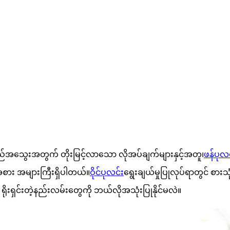
။
်အသွေးအတွက် တိုးမြင့်လာသော လိုအပ်ချက်များနှင့်အတူ၊
ဖန်ပုလင
စား အများကြီးရှိပါတယ်။
ဝိုင်ပုလင်း
ရွေးချယ်မှုပြုလုပ်ရာတွင် စား
ရိုးရှင်းတဲ့နည်းလမ်းတွေကို ဘယ်လိုအသုံးပြုနိုင်မလဲ။