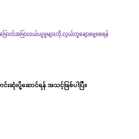
စွာ အမြောက်အမြားဝယ်ယူမှုများကို လွယ်ကူချောမွေ့စေရန်
းဆုံးပို့ဆောင်ရန် အသင့်ဖြစ်ပါပြီ။