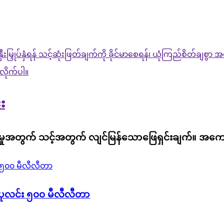
်းနှီးမြှုပ်နှံရန် သင့်ဆုံးဖြတ်ချက်ကို ခိုင်မာစေရန်၊ ယုံကြည်စိတ်ချ
လိုက်ပါ။
း
ိုးမှုအတွက် သင့်အတွက် လျင်မြန်သောဖြေရှင်းချက်။ အကောင်
ပုလင်း ၅၀၀ မီလီလီတာ