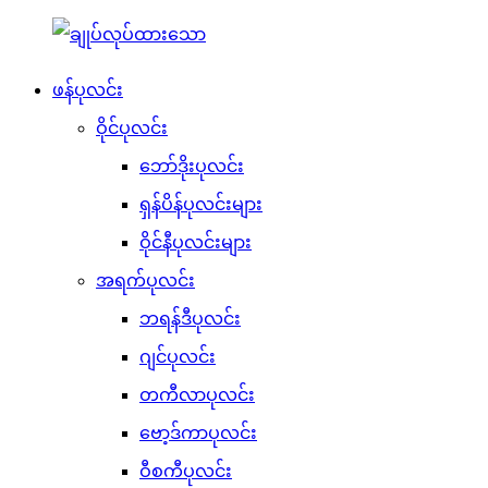
ဖန်ပုလင်း
ဝိုင်ပုလင်း
ဘော်ဒိုးပုလင်း
ရှန်ပိန်ပုလင်းများ
ဝိုင်နီပုလင်းများ
အရက်ပုလင်း
ဘရန်ဒီပုလင်း
ဂျင်ပုလင်း
တကီလာပုလင်း
ဗော့ဒ်ကာပုလင်း
ဝီစကီပုလင်း