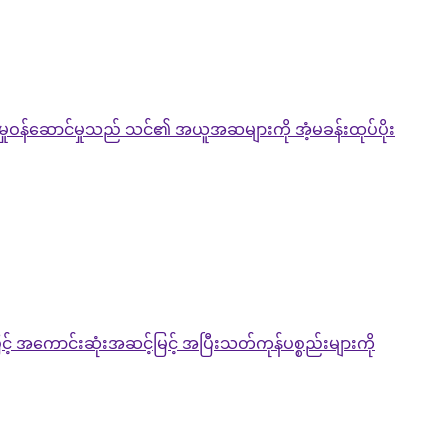
်မှုဝန်ဆောင်မှုသည် သင်၏ အယူအဆများကို အံ့မခန်းထုပ်ပိုး
းဖြင့် အကောင်းဆုံးအဆင့်မြင့် အပြီးသတ်ကုန်ပစ္စည်းများကို