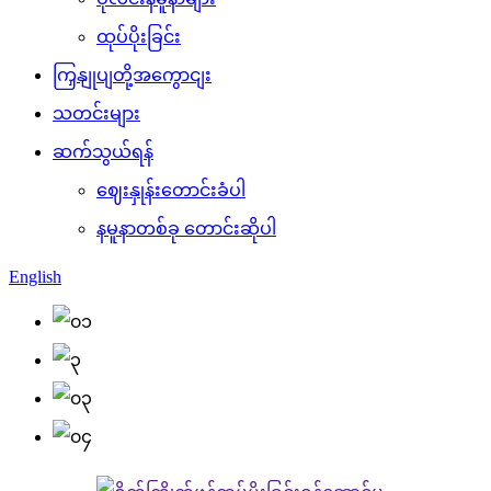
ထုပ်ပိုးခြင်း
ကြှနျုပျတို့အကွောငျး
သတင်းများ
ဆက်သွယ်ရန်
ဈေးနှုန်းတောင်းခံပါ
နမူနာတစ်ခု တောင်းဆိုပါ
English