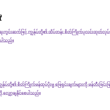
ု
ွင်းဆက်ဖြင့် ကျွန်ုပ်တို့၏ ထိပ်တန်း စိတ်ကြိုက်ပုလင်းထုတ်လုပ
ပေးပါသည်။
ုပ်တို့၏ စိတ်ကြိုက်ဖန်ထုပ်ပိုးမှု ဖြေရှင်းချက်များကို ဖန်တီးခြင်
ို လျှော့ချနိုင်စေပါသည်။