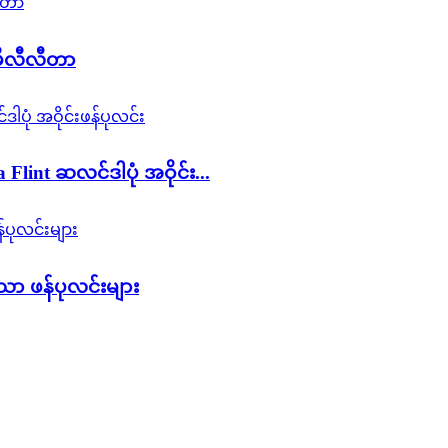
 မီလီလီတာ
int ဆလင်ဒါပုံ အဝိုင်း...
 ဖန်ပုလင်းများ