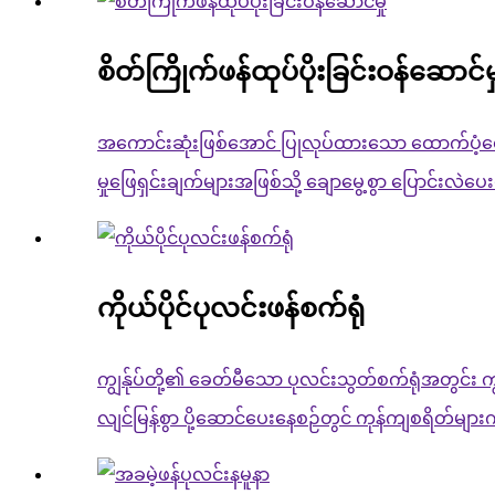
စိတ်ကြိုက်ဖန်ထုပ်ပိုးခြင်းဝန်ဆောင်မှ
အကောင်းဆုံးဖြစ်အောင် ပြုလုပ်ထားသော ထောက်ပံ့ရေးက
မှုဖြေရှင်းချက်များအဖြစ်သို့ ချောမွေ့စွာ ပြောင်းလဲ
ကိုယ်ပိုင်ပုလင်းဖန်စက်ရုံ
ကျွန်ုပ်တို့၏ ခေတ်မီသော ပုလင်းသွတ်စက်ရုံအတွင်း ကျွန်
လျင်မြန်စွာ ပို့ဆောင်ပေးနေစဉ်တွင် ကုန်ကျစရိတ်များက