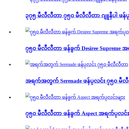
၃၇၅ မီလီလီတာ ၇၅၀ မီလီလီတာ ဂျူနီပါ ဖန်ပ
၇၅၀ မီလီလီတာ ဖန်ခွက် Desiree Supreme အ
အရက်အတွက် Serenade ဖန်ပုလင်း ၇၅၀ မီလ
၇၅၀ မီလီလီတာ ဖန်ခွက် Aspect အရက်ပုလင်း