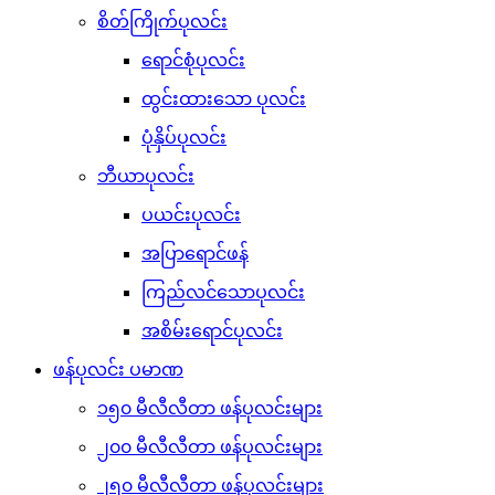
စိတ်ကြိုက်ပုလင်း
ရောင်စုံပုလင်း
ထွင်းထားသော ပုလင်း
ပုံနှိပ်ပုလင်း
ဘီယာပုလင်း
ပယင်းပုလင်း
အပြာရောင်ဖန်
ကြည်လင်သောပုလင်း
အစိမ်းရောင်ပုလင်း
ဖန်ပုလင်း ပမာဏ
၁၅၀ မီလီလီတာ ဖန်ပုလင်းများ
၂၀၀ မီလီလီတာ ဖန်ပုလင်းများ
၂၅၀ မီလီလီတာ ဖန်ပုလင်းများ