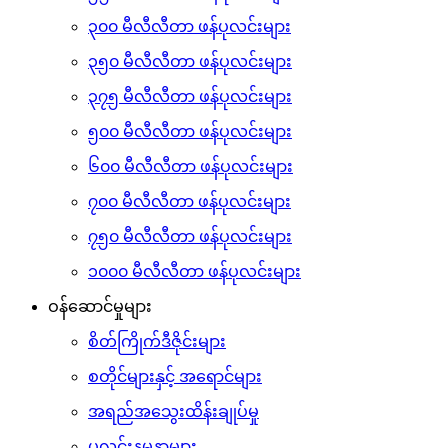
၃၀၀ မီလီလီတာ ဖန်ပုလင်းများ
၃၅၀ မီလီလီတာ ဖန်ပုလင်းများ
၃၇၅ မီလီလီတာ ဖန်ပုလင်းများ
၅၀၀ မီလီလီတာ ဖန်ပုလင်းများ
၆၀၀ မီလီလီတာ ဖန်ပုလင်းများ
၇၀၀ မီလီလီတာ ဖန်ပုလင်းများ
၇၅၀ မီလီလီတာ ဖန်ပုလင်းများ
၁၀၀၀ မီလီလီတာ ဖန်ပုလင်းများ
ဝန်ဆောင်မှုများ
စိတ်ကြိုက်ဒီဇိုင်းများ
စတိုင်များနှင့် အရောင်များ
အရည်အသွေးထိန်းချုပ်မှု
ပုလင်းနမူနာများ