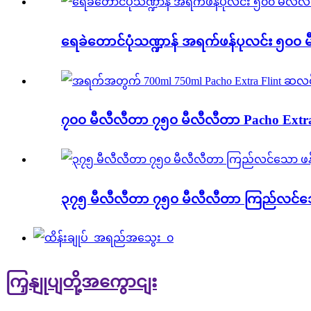
ရေခဲတောင်ပုံသဏ္ဍာန် အရက်ဖန်ပုလင်း ၅၀၀
၇၀၀ မီလီလီတာ ၇၅၀ မီလီလီတာ Pacho Extra Fl
၃၇၅ မီလီလီတာ ၇၅၀ မီလီလီတာ ကြည်လင်သော
ကြှနျုပျတို့အကွောငျး