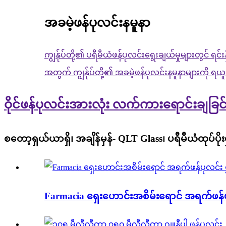
အခမဲ့ဖန်ပုလင်းနမူနာ
ကျွန်ုပ်တို့၏ ပရီမီယံဖန်ပုလင်းရွေးချယ်မှုများတွင် ရင
အတွက် ကျွန်ုပ်တို့၏ အခမဲ့ဖန်ပုလင်းနမူနာများကို ရယူ
ဝိုင်ဖန်ပုလင်းအားလုံး လက်ကားရောင်းချခြင်
စတော့ရှယ်ယာရှိ၊ အချိန်မှန်- QLT Glass၊ ပရီမီယံထုပ်ပ
Farmacia ရှေးဟောင်းအစိမ်းရောင် အရက်ဖန်